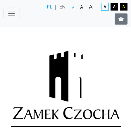
A
PL
|
EN
A
A
A
A
A